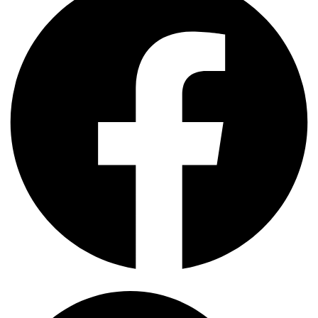
Search
...