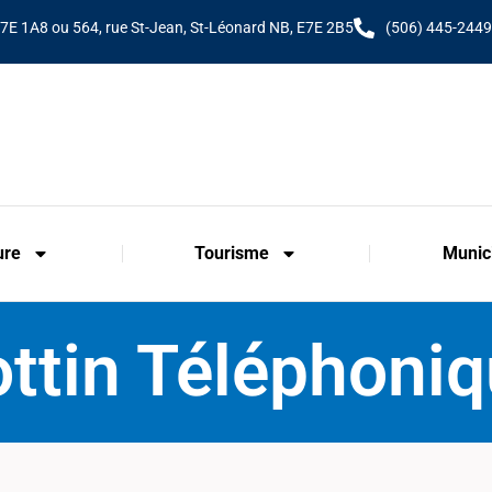
E7E 1A8 ou 564, rue St-Jean, St-Léonard NB, E7E 2B5
(506) 445-2449
ure
Tourisme
Munici
ttin Téléphoni