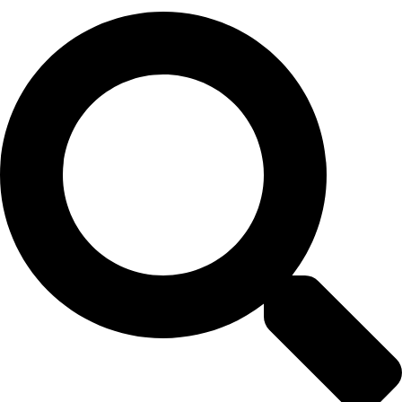
Search
...