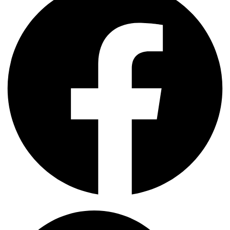
Search
...