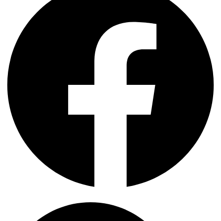
Search
...