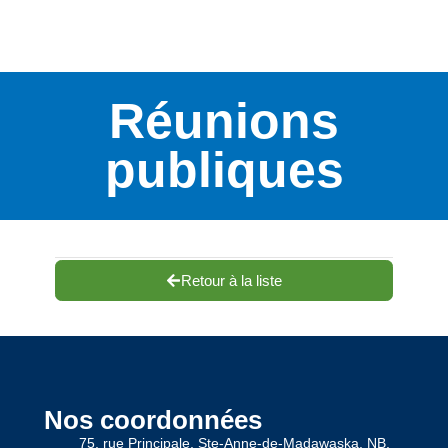
Réunions
publiques
Retour à la liste
Nos coordonnées
75, rue Principale, Ste-Anne-de-Madawaska, NB,