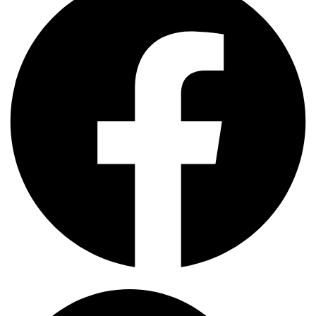
Search
...