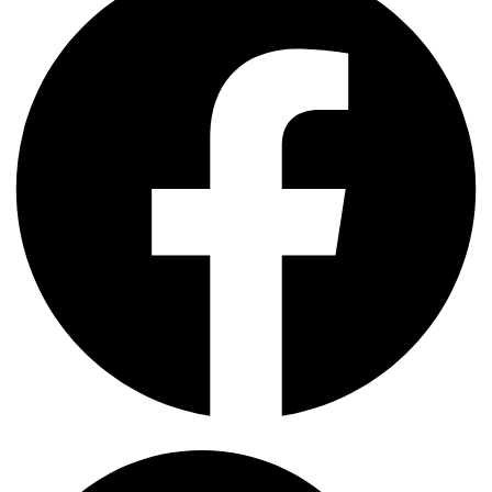
Search
...