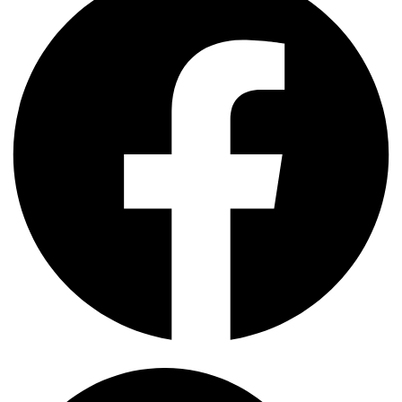
Search
...