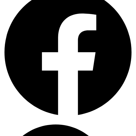
Search
...