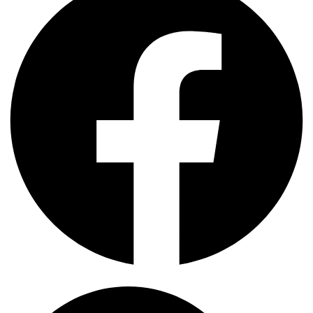
Search
...