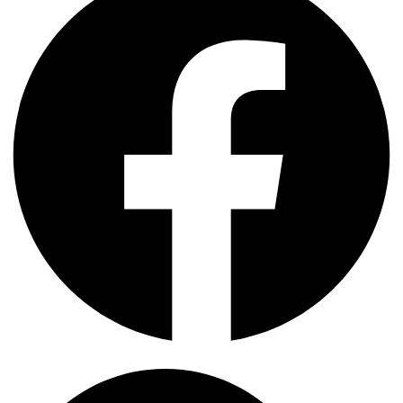
Search
...