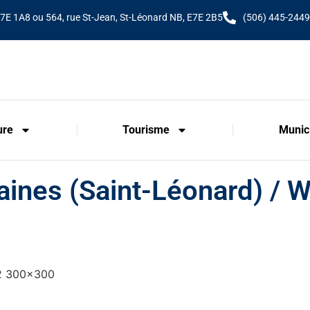
E7E 1A8 ou 564, rue St-Jean, St-Léonard NB, E7E 2B5
(506) 445-2449
ure
Tourisme
Munici
ines (Saint-Léonard) / W